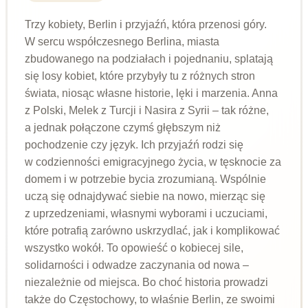
Trzy kobiety, Berlin i przyjaźń, która przenosi góry.
W sercu współczesnego Berlina, miasta
zbudowanego na podziałach i pojednaniu, splatają
się losy kobiet, które przybyły tu z różnych stron
świata, niosąc własne historie, lęki i marzenia. Anna
z Polski, Melek z Turcji i Nasira z Syrii – tak różne,
a jednak połączone czymś głębszym niż
pochodzenie czy język. Ich przyjaźń rodzi się
w codzienności emigracyjnego życia, w tęsknocie za
domem i w potrzebie bycia zrozumianą. Wspólnie
uczą się odnajdywać siebie na nowo, mierząc się
z uprzedzeniami, własnymi wyborami i uczuciami,
które potrafią zarówno uskrzydlać, jak i komplikować
wszystko wokół. To opowieść o kobiecej sile,
solidarności i odwadze zaczynania od nowa –
niezależnie od miejsca. Bo choć historia prowadzi
także do Częstochowy, to właśnie Berlin, ze swoimi