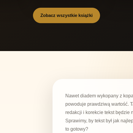
Zobacz wszystkie książki
Nawet diadem wykopany z kopaln
powoduje prawdziwą wartość. Ta
redakcji i korekcie tekst będzie
Sprawimy, by tekst był jak najle
to gotowy?