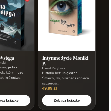
Wstęga
Intymne życie Moniki
P.
rski
erów, jedno
Dawid Przybysz
rok, który może
Historia bez upiększeń.
ałe królestwo.
Śmiech, łzy, bliskość i kobieca
szczerość.
49,99 zł
acz książkę
Zobacz książkę