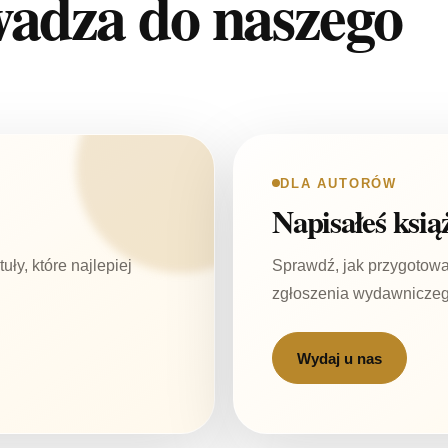
wadza do naszego
DLA AUTORÓW
Napisałeś ksią
uły, które najlepiej
Sprawdź, jak przygotować
zgłoszenia wydawniczeg
Wydaj u nas