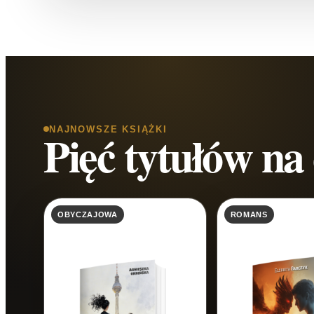
NAJNOWSZE KSIĄŻKI
Pięć tytułów na
OBYCZAJOWA
ROMANS