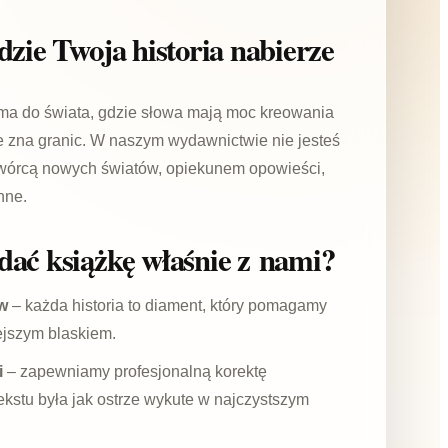
dzie Twoja historia nabierze
ma do świata, gdzie słowa mają moc kreowania
ie zna granic. W naszym wydawnictwie nie jesteś
twórcą nowych światów, opiekunem opowieści,
nne.
dać książkę właśnie z nami?
w
– każda historia to diament, który pomagamy
iejszym blaskiem.
i
– zapewniamy profesjonalną korektę
 tekstu była jak ostrze wykute w najczystszym