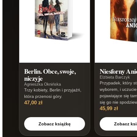
Berlin. Obce, swoje,
Niesforny Ani
niczyje
Elżbieta Barczyk
Przypadek, który st
Agnieszka Oknińska
wyborem, i uczucie
Trzy kobiety, Berlin i przyjaźń,
pojawiające się tam
która przenosi góry.
47,00 zł
się go nie spodzie
45,99 zł
Zobacz książkę
Zobacz ksi