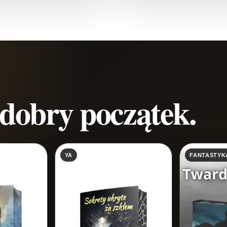
 dobry początek.
YA
FANTASTYK