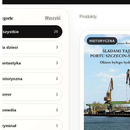
Produkty.
tegorie
Wyczyść
Wszystkie
26
HISTORYCZNA
Dla dzieci
3
Fantastyka
3
Historyczna
2
Horror
1
Komedia
2
Kryminał
1