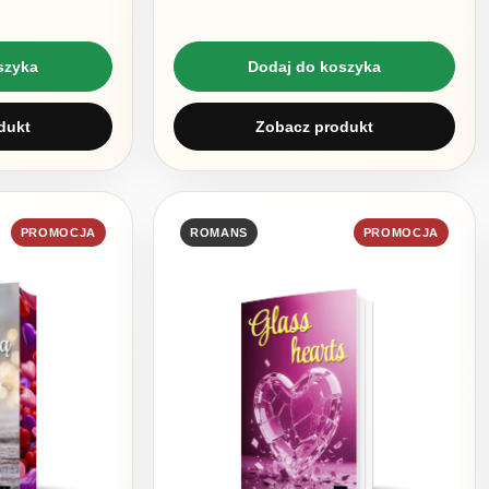
szyka
Dodaj do koszyka
dukt
Zobacz produkt
PROMOCJA
ROMANS
PROMOCJA