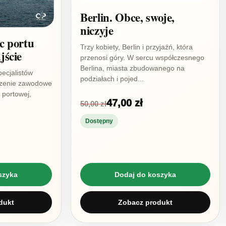
Berlin. Obce, swoje,
niczyje
c portu
Trzy kobiety, Berlin i przyjaźń, która
jście
przenosi góry. W sercu współczesnego
Berlina, miasta zbudowanego na
pecjalistów
podziałach i pojed...
czenie zawodowe
 portowej,
47,00 zł
50,00 zł
Dostępny
szyka
Dodaj do koszyka
dukt
Zobacz produkt