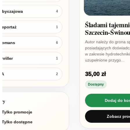
Obyczajowa
4
Śladami tajemni
Reportaż
1
Szczecin-Świnou
Autor należy do grona s
Romans
6
posiadających doświad
w zakresie hydrotechniki
Thriller
1
uzupełnione przygo...
35,00 zł
YA
2
Dostępny
try
Dodaj do ko
Tylko promocje
Zobacz pro
Tylko dostępne