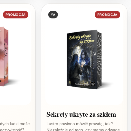
PROMOCJA
YA
PROMOCJA
Sekrety ukryte za szkłem
odych ludzi może
Lustro powinno mówić prawdę, tak?
zeczywistość?
Niezależnie od tego, czy mamy odwagę