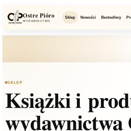
Ostre Pióro
Sklep
Nowości
Bestsellery
Pr
Szukaj
WYDAWNICTWO
SKLEP
Książki i pro
wydawnictwa 