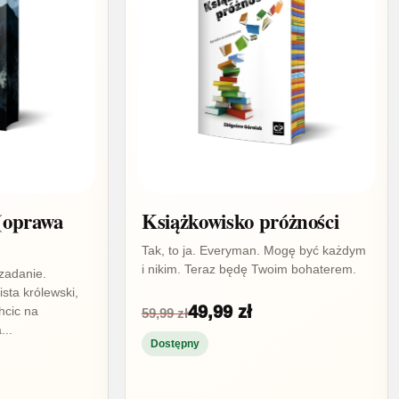
(oprawa
Książkowisko próżności
Tak, to ja. Everyman. Mogę być każdym
i nikim. Teraz będę Twoim bohaterem.
zadanie.
sta królewski,
49,99 zł
hcic na
59,99 zł
...
Dostępny