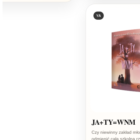
YA
JA+TY=WNM
Czy niewinny zakład mł
odmienić całą szkolną r