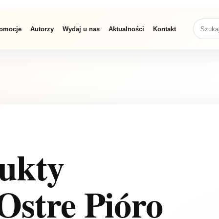
omocje
Autorzy
Wydaj u nas
Aktualności
Kontakt
dukty
Ostre Pióro