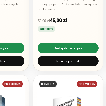
wóch różnych
na nią spojrzeć. Szklana tafla zazwyczaj
bezlitośnie o...
45,00 zł
50,00 zł
Dostępny
szyka
Dodaj do koszyka
dukt
Zobacz produkt
PROMOCJA
KOMEDIA
PROMOCJA